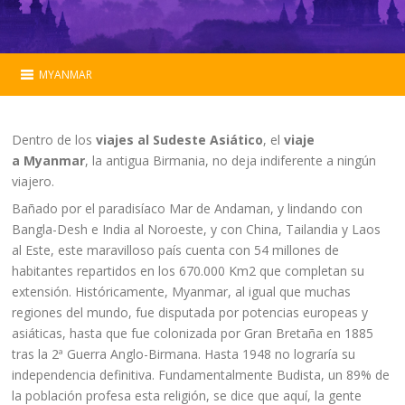
MYANMAR
Myanmar
Dentro de los
viajes al Sudeste Asiático
, el
viaje
Esencial
a Myanmar
, la antigua Birmania, no deja indiferente a ningún
viajero.
Programas
Bañado por el paradisíaco Mar de Andaman, y lindando con
Bangla-Desh e India al Noroeste, y con China, Tailandia y Laos
Extensiones
al Este, este maravilloso país cuenta con 54 millones de
habitantes repartidos en los 670.000 Km2 que completan su
Hoteles
extensión. Históricamente, Myanmar, al igual que muchas
regiones del mundo, fue disputada por potencias europeas y
Mapa
asiáticas, hasta que fue colonizada por Gran Bretaña en 1885
tras la 2ª Guerra Anglo-Birmana. Hasta 1948 no lograría su
Contacto
independencia definitiva. Fundamentalmente Budista, un 89% de
la población profesa esta religión, se dice que aquí, la gente