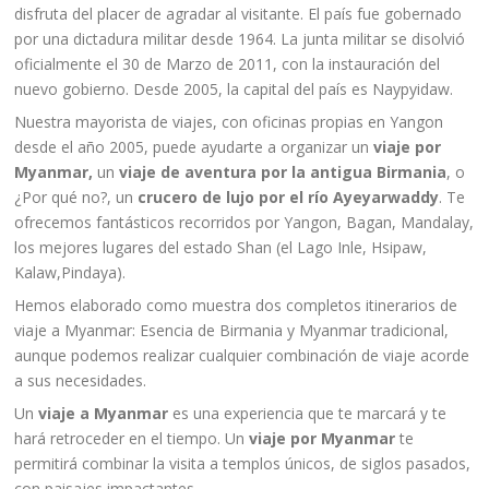
disfruta del placer de agradar al visitante. El país fue gobernado
por una dictadura militar desde 1964. La junta militar se disolvió
oficialmente el 30 de Marzo de 2011, con la instauración del
nuevo gobierno. Desde 2005, la capital del país es Naypyidaw.
Nuestra mayorista de viajes, con oficinas propias en Yangon
desde el año 2005, puede ayudarte a organizar un
viaje por
Myanmar,
un
viaje de aventura por la antigua Birmania
, o
¿Por qué no?, un
crucero de lujo por el río Ayeyarwaddy
. Te
ofrecemos fantásticos recorridos por Yangon, Bagan, Mandalay,
los mejores lugares del estado Shan (el Lago Inle, Hsipaw,
Kalaw,Pindaya).
Hemos elaborado como muestra dos completos itinerarios de
viaje a Myanmar: Esencia de Birmania y Myanmar tradicional,
aunque podemos realizar cualquier combinación de viaje acorde
a sus necesidades.
Un
viaje a Myanmar
es una experiencia que te marcará y te
hará retroceder en el tiempo. Un
viaje por Myanmar
te
permitirá combinar la visita a templos únicos, de siglos pasados,
con paisajes impactantes.