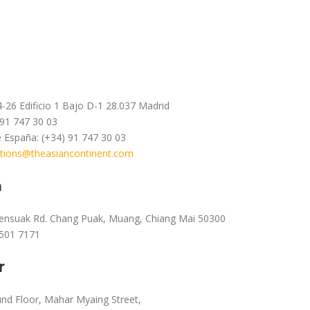
-26 Edificio 1 Bajo D-1 28.037 Madrid
 91 747 30 03
e España: (+34) 91 747 30 03
ations@theasiancontinent.com
a
ensuak Rd. Chang Puak, Muang, Chiang Mai 50300
 501 7171
r
d Floor, Mahar Myaing Street,