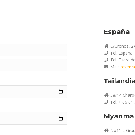
España
C/Cronos, 24
Tel. España:
Tel. Fuera d
Mail:
reserv
Tailandi
58/14 Charo
Tel. + 66 61
Myanma
No11 L Groun