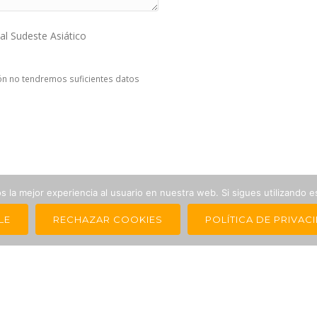
al Sudeste Asiático
ón no tendremos suficientes datos
 la mejor experiencia al usuario en nuestra web. Si sigues utilizando 
LE
RECHAZAR COOKIES
POLÍTICA DE PRIVAC
AVISO LEGAL
CONDICIONES DE VENTA
POLÍTICA DE PRIVACIDAD