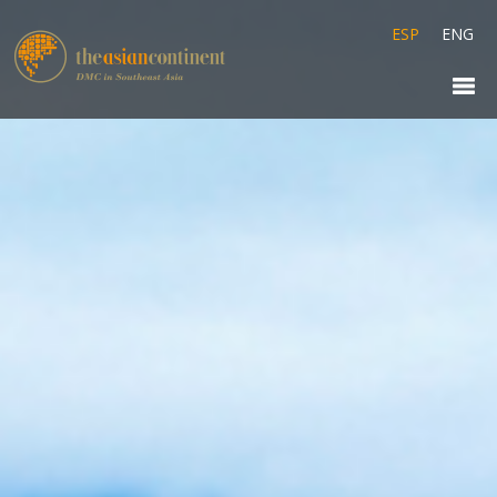
ESP
ENG