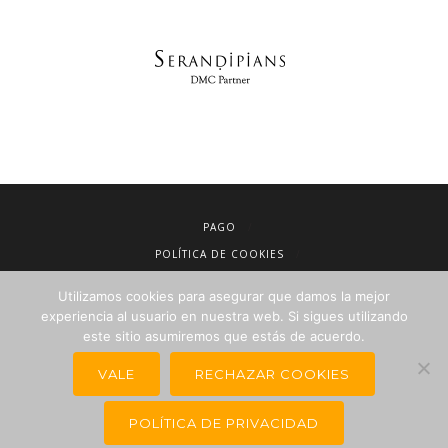
PAGO
POLÍTICA DE COOKIES
AVISO LEGAL
Utilizamos cookies para asegurar que damos la mejor
CONDICIONES DE VENTA
experiencia al usuario en nuestra web. Si sigues utilizando
este sitio asumiremos que estás de acuerdo.
POLÍTICA DE PRIVACIDAD
NEWSLETTER PARA AGENCIAS DE VIAJES
VALE
RECHAZAR COOKIES
POLÍTICA DE PRIVACIDAD