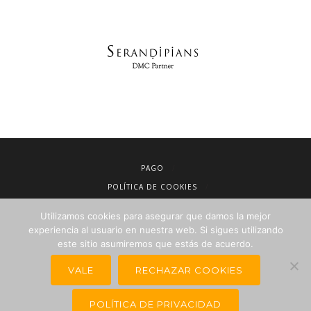
PAGO
POLÍTICA DE COOKIES
AVISO LEGAL
Utilizamos cookies para asegurar que damos la mejor
CONDICIONES DE VENTA
experiencia al usuario en nuestra web. Si sigues utilizando
POLÍTICA DE PRIVACIDAD
este sitio asumiremos que estás de acuerdo.
NEWSLETTER PARA AGENCIAS DE VIAJES
VALE
RECHAZAR COOKIES
POLÍTICA DE PRIVACIDAD