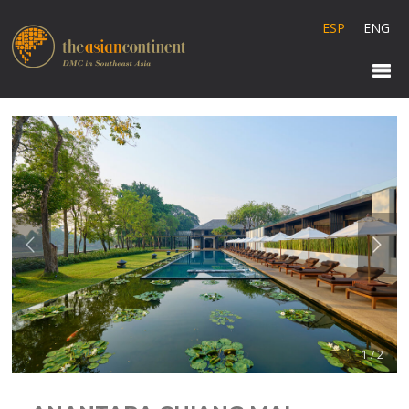
ESP
ENG
1 / 2