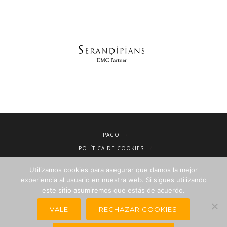
PAGO
POLÍTICA DE COOKIES
AVISO LEGAL
Utilizamos cookies para asegurar que damos la mejor
CONDICIONES DE VENTA
experiencia al usuario en nuestra web. Si sigues utilizando
este sitio asumiremos que estás de acuerdo.
POLÍTICA DE PRIVACIDAD
NEWSLETTER PARA AGENCIAS DE VIAJES
VALE
RECHAZAR COOKIES