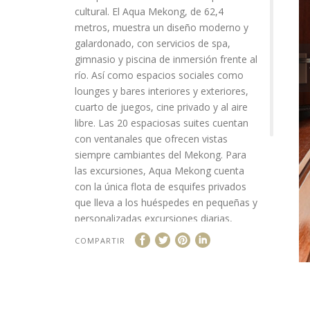
cultural. El Aqua Mekong, de 62,4
metros, muestra un diseño moderno y
galardonado, con servicios de spa,
gimnasio y piscina de inmersión frente al
río. Así como espacios sociales como
lounges y bares interiores y exteriores,
cuarto de juegos, cine privado y al aire
libre. Las 20 espaciosas suites cuentan
con ventanales que ofrecen vistas
siempre cambiantes del Mekong. Para
las excursiones, Aqua Mekong cuenta
con la única flota de esquifes privados
que lleva a los huéspedes en pequeñas y
personalizadas excursiones diarias,
dirigidas por expertos guías locales, a
COMPARTIR
lugares emblemáticos para disfrutar de
una experiencia de lujo. El inmersivo viaje
cultural continúa a bordo con
experiencias gastronómicas de