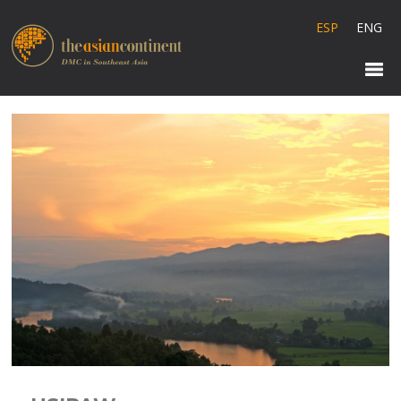
ESP
ENG