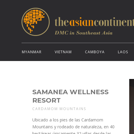
MYANMAR
VIETNAM
CAMBOYA
LAOS
SAMANEA WELLNESS
RESORT
CARDAMOM MOUNTAINS
Ubicado a los pies de las Cardamom
Mountains y rodeado de naturaleza, en 40
hectáreas únicamente 32 villas desde las