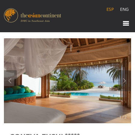
ESP
ENG
1 / 2