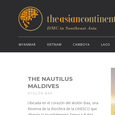
MYANMAR
VIETNAM
CAMBOYA
LAOS
THE NAUTILUS
MALDIVES
ATOLÓN BAA
Ubicada en el corazón del atolón Baa, una
Reserva de la Biosfera de la UNESCO que
alberga la mundialmente famosa Bahía