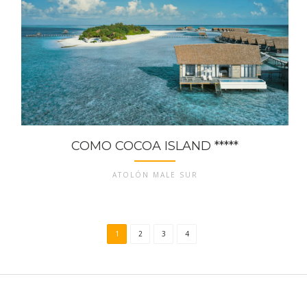
COMO COCOA ISLAND *****
ATOLÓN MALE SUR
1
2
3
4