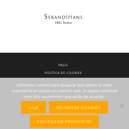
PAGO
POLÍTICA DE COOKIES
AVISO LEGAL
Utilizamos cookies para asegurar que damos la mejor
CONDICIONES DE VENTA
experiencia al usuario en nuestra web. Si sigues utilizando
este sitio asumiremos que estás de acuerdo.
POLÍTICA DE PRIVACIDAD
NEWSLETTER PARA AGENCIAS DE VIAJES
VALE
RECHAZAR COOKIES
POLÍTICA DE PRIVACIDAD