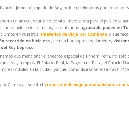
ilización Jemer, el imperio de Angkor fue el reino más poderoso por 
aporta un atractivo turístico de vital importancia para el país en la 
ia inolvidable en los templos, es realizar un
agradable paseo en Tuk
 incluimos en nuestros
itinerarios de viaje por Camboya
, y que rec
o recorrido en bicicleta
, de una hora aproximadamente,
visitan
 del Rey Leproso
.
enemos que mencionar el encanto especial de Phnom Penh, no solo com
s, museos y templos. El Palacio Real, la Pagoda de Plata, el Palacio N
imprescindibles en la ciudad, ya que, como dice la famosa frase: “
Aqu
por Camboya, solicita tu
itinerario de viaje personalizado a nue