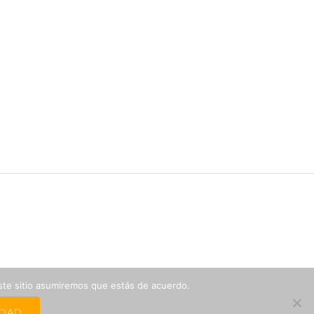
este sitio asumiremos que estás de acuerdo.
NEWSLETTER PARA AGENCIAS DE VIAJES
IDAD