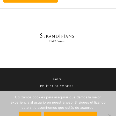
PAGO
POLÍTICA DE COOKIES
AVISO LEGAL
Utilizamos cookies para asegurar que damos la mejor
CONDICIONES DE VENTA
experiencia al usuario en nuestra web. Si sigues utilizando
este sitio asumiremos que estás de acuerdo.
POLÍTICA DE PRIVACIDAD
NEWSLETTER PARA AGENCIAS DE VIAJES