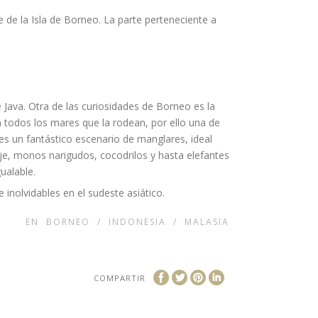
e de la Isla de Borneo. La parte perteneciente a
 Java. Otra de las curiosidades de Borneo es la
en todos los mares que la rodean, por ello una de
 es un fantástico escenario de manglares, ideal
je, monos narigudos, cocodrilos y hasta elefantes
ualable.
e inolvidables en el sudeste asiático.
EN
BORNEO
/
INDONESIA
/
MALASIA
COMPARTIR