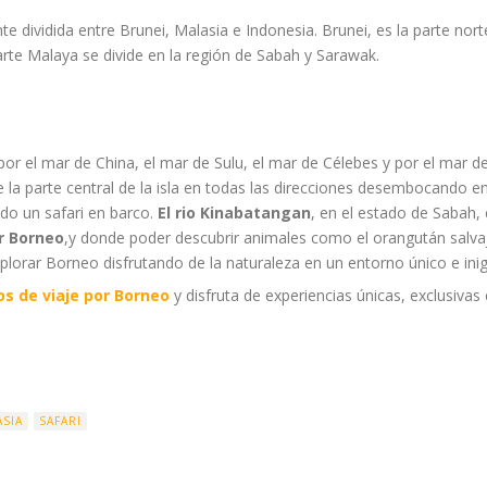
e dividida entre Brunei, Malasia e Indonesia. Brunei, es la parte nort
arte Malaya se divide en la región de Sabah y Sarawak.
r el mar de China, el mar de Sulu, el mar de Célebes y por el mar de
de la parte central de la isla en todas las direcciones desembocando 
ndo un safari en barco.
El rio Kinabatangan
, en el estado de Sabah,
r Borneo
,y donde poder descubrir animales como el orangután salva
lorar Borneo disfrutando de la naturaleza en un entorno único e inig
ios de viaje por Borneo
y disfruta de experiencias únicas, exclusivas 
ASIA
SAFARI