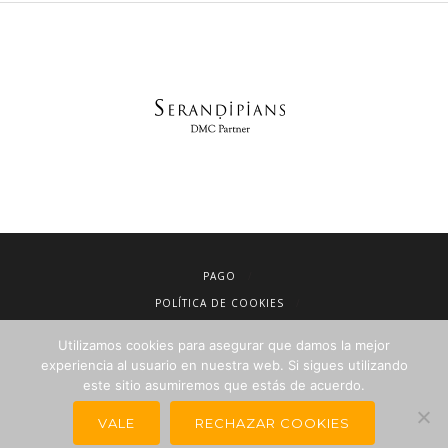
PAGO
POLÍTICA DE COOKIES
AVISO LEGAL
Utilizamos cookies para asegurar que damos la mejor
CONDICIONES DE VENTA
experiencia al usuario en nuestra web. Si sigues utilizando
este sitio asumiremos que estás de acuerdo.
POLÍTICA DE PRIVACIDAD
NEWSLETTER PARA AGENCIAS DE VIAJES
VALE
RECHAZAR COOKIES