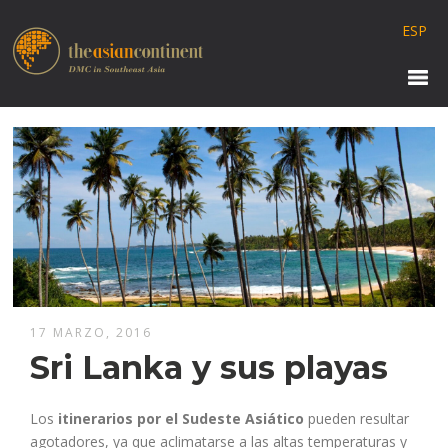
ESP
17 MARZO, 2016
Sri Lanka y sus playas
Los
itinerarios
por el Sudeste Asiático
pueden resultar
agotadores, ya que aclimatarse a las altas temperaturas y