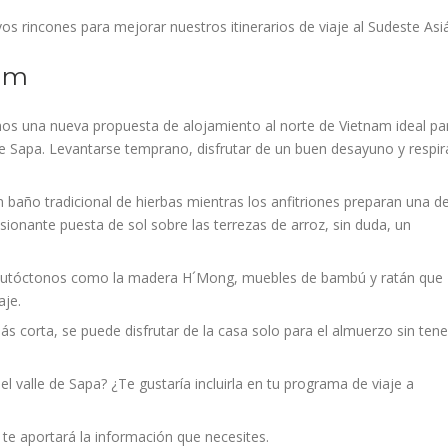
 rincones para mejorar nuestros itinerarios de viaje al Sudeste Asiá
nam
 una nueva propuesta de alojamiento al norte de Vietnam ideal par
e Sapa. Levantarse temprano, disfrutar de un buen desayuno y respira
 baño tradicional de hierbas mientras los anfitriones preparan una de
ionante puesta de sol sobre las terrezas de arroz, sin duda, un
s autóctonos como la madera H´Mong, muebles de bambú y ratán que
aje.
más corta, se puede disfrutar de la casa solo para el almuerzo sin tene
l valle de Sapa? ¿Te gustaría incluirla en tu programa de viaje a
te aportará la información que necesites.