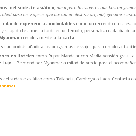
nos del sudeste asiático,
ideal para los viajeros que buscan grande
s, ideal para los viajeros que buscan un destino original, genuino y únic
sfrutar de
experiencias inolvidables
como un recorrido en calesa p
o y relajado té a media tarde en un templo, personaliza cada día de u
Myanmar
completamente
a la carta
.
as
que podrás añadir a los programas de viajes para completar tu
iti
ones en Hoteles
como Rupar Mandalar con Media pensión gratuita dur
 Lujo
– Belmond por Myanmar a mitad de precio para el acompaña
s del sudeste asiático como Tailandia, Camboya o Laos. Contacta c
Myanmar
.