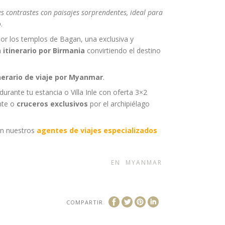
s contrastes con paisajes sorprendentes, ideal para
o
.
or los templos de Bagan, una exclusiva y
n
itinerario por Birmania
convirtiendo el destino
nerario de viaje por Myanmar
.
ante tu estancia o Villa Inle con oferta 3×2
nte o
cruceros exclusivos
por el archipiélago
on nuestros
agentes de viajes especializados
EN
MYANMAR
COMPARTIR