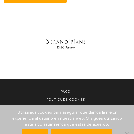
PAGO
POLÍTICA DE COOKIES
AVISO LEGAL
Utilizamos cookies para asegurar que damos la mejor
CONDICIONES DE VENTA
experiencia al usuario en nuestra web. Si sigues utilizando
este sitio asumiremos que estás de acuerdo.
POLÍTICA DE PRIVACIDAD
NEWSLETTER PARA AGENCIAS DE VIAJES