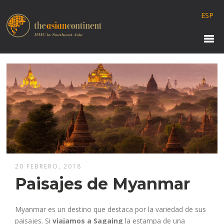
ESP
20 FEBRERO, 2018
Paisajes de Myanmar
Myanmar es un destino que destaca por la variedad de sus
paisajes.
Si
viajamos a Sagaing
la estampa de una