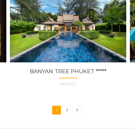
BANYAN TREE PHUKET *****
PHUKET
1
2
3