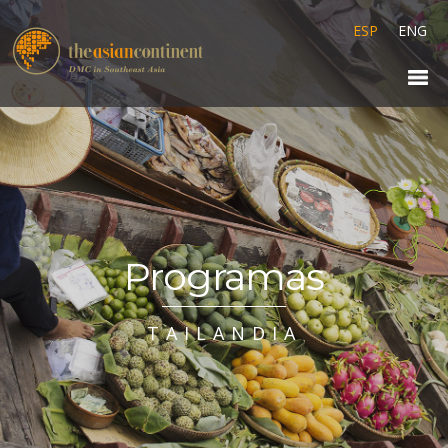
ESP
ENG
Programas
TAILANDIA