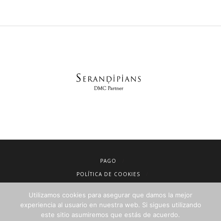
PAGO
POLÍTICA DE COOKIES
AVISO LEGAL
Utilizamos cookies para asegurar que damos la mejor
CONDICIONES DE VENTA
experiencia al usuario en nuestra web. Si sigues utilizando
este sitio asumiremos que estás de acuerdo.
POLÍTICA DE PRIVACIDAD