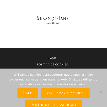
PAGO
POLÍTICA DE COOKIES
AVISO LEGAL
Utilizamos cookies para asegurar que damos la mejor
CONDICIONES DE VENTA
experiencia al usuario en nuestra web. Si sigues utilizando
este sitio asumiremos que estás de acuerdo.
POLÍTICA DE PRIVACIDAD
NEWSLETTER PARA AGENCIAS DE VIAJES
VALE
RECHAZAR COOKIES
POLÍTICA DE PRIVACIDAD