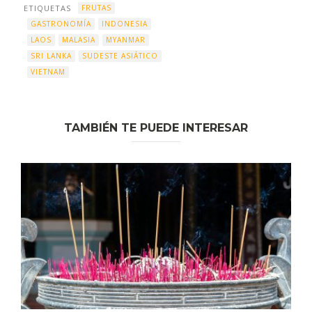
ETIQUETAS
FRUTAS
GASTRONOMÍA
INDONESIA
LAOS
MALASIA
MYANMAR
SRI LANKA
SUDESTE ASIÁTICO
VIETNAM
TAMBIÉN TE PUEDE INTERESAR