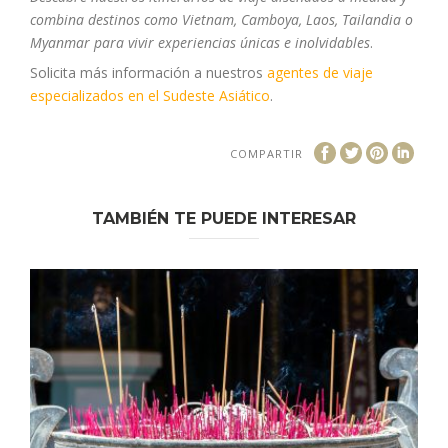
combina destinos como Vietnam, Camboya, Laos, Tailandia o
Myanmar para vivir experiencias únicas e inolvidables
.
Solicita más información a nuestros
agentes de viaje
especializados en el Sudeste Asiático
.
COMPARTIR
TAMBIÉN TE PUEDE INTERESAR