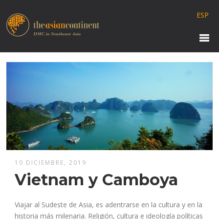
ESP
10 DICIEMBRE, 2019
Vietnam y Camboya
Viajar al Sudeste de Asia, es adentrarse en la cultura y en la
historia más milenaria. Religión, cultura e ideología políticas