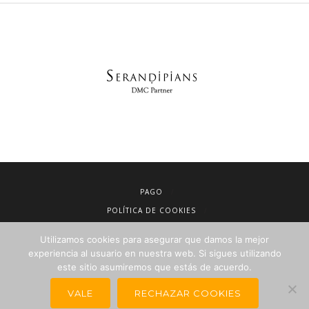
PAGO
POLÍTICA DE COOKIES
AVISO LEGAL
Utilizamos cookies para asegurar que damos la mejor
CONDICIONES DE VENTA
experiencia al usuario en nuestra web. Si sigues utilizando
este sitio asumiremos que estás de acuerdo.
POLÍTICA DE PRIVACIDAD
NEWSLETTER PARA AGENCIAS DE VIAJES
VALE
RECHAZAR COOKIES