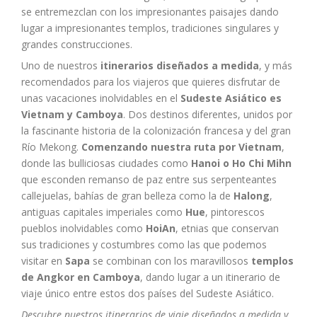
se entremezclan con los impresionantes paisajes dando
lugar a impresionantes templos, tradiciones singulares y
grandes construcciones.
Uno de nuestros
itinerarios diseñados a medida
, y más
recomendados para los viajeros que quieres disfrutar de
unas vacaciones inolvidables en el
Sudeste Asiático es
Vietnam y Camboya
. Dos destinos diferentes, unidos por
la fascinante historia de la colonización francesa y del gran
Río Mekong.
Comenzando nuestra ruta por Vietnam
,
donde las bulliciosas ciudades como
Hanoi o Ho Chi Mihn
que esconden remanso de paz entre sus serpenteantes
callejuelas, bahías de gran belleza como la de
Halong
,
antiguas capitales imperiales como
Hue
, pintorescos
pueblos inolvidables como
HoiAn
, etnias que conservan
sus tradiciones y costumbres como las que podemos
visitar en
Sapa
se combinan con los maravillosos
templos
de Angkor en Camboya
, dando lugar a un itinerario de
viaje único entre estos dos países del Sudeste Asiático.
Descubre nuestros itinerarios de viaje diseñados a medida y