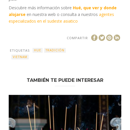
Descubre más información sobre
Hué, que ver y donde
alojarse
en nuestra web o consulta a nuestros
agentes
especializados en el sudeste asiatico
COMPARTIR
ETIQUETAS
HUE
TRADICIÓN
VIETNAM
TAMBIÉN TE PUEDE INTERESAR