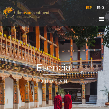
ESP
ENG
Esencial
BHUTAN