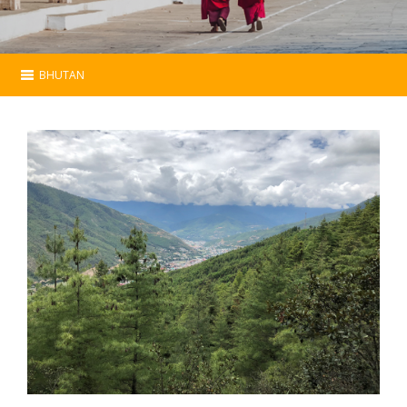
BHUTAN
Bhutan
Esencial
Programas
Hoteles
Mapa
Contacto