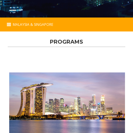
MALAYSIA & SINGAPORE
Malaysia & Singapore
PROGRAMS
Essential
Programs
Extensions
Hotels
Map
Contact