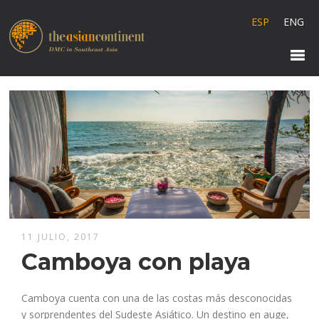
ESP
ENG
11 JULIO, 2017
Camboya con playa
Camboya cuenta con una de las costas más desconocidas
y sorprendentes del Sudeste Asiático. Un destino en auge,