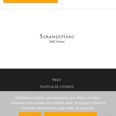
PAGO
POLÍTICA DE COOKIES
AVISO LEGAL
Utilizamos cookies para asegurar que damos la mejor
CONDICIONES DE VENTA
experiencia al usuario en nuestra web. Si sigues utilizando
este sitio asumiremos que estás de acuerdo.
POLÍTICA DE PRIVACIDAD
NEWSLETTER PARA AGENCIAS DE VIAJES