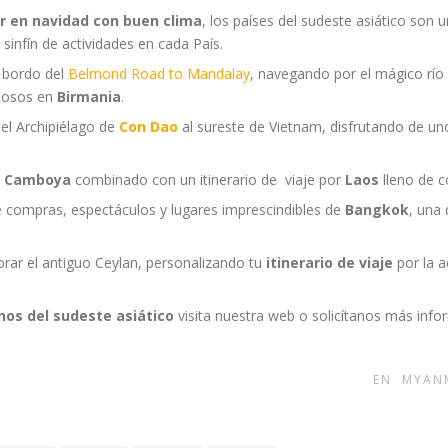
ar en navidad con buen clima
, los países del sudeste asiático son 
 sinfín de actividades en cada País.
 bordo del
Belmond Road to Mandalay
, navegando por el mágico rí
llosos en
Birmania
.
del Archipiélago de
Con Dao
al sureste de Vietnam, disfrutando de uno
e
Camboya
combinado con un itinerario de viaje por
Laos
lleno de c
e compras, espectáculos y lugares imprescindibles de
Bangkok
, una
rar el antiguo Ceylan, personalizando tu
itinerario de viaje
por la a
nos del sudeste asiático
visita nuestra web o solicítanos más inf
EN
MYAN