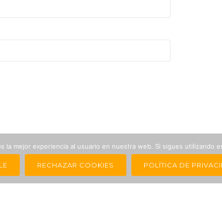
 la mejor experiencia al usuario en nuestra web. Si sigues utilizando 
LE
RECHAZAR COOKIES
POLÍTICA DE PRIVAC