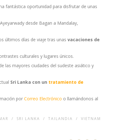
una fantástica oportunidad para disfrutar de unas
o Ayeyarwady desde Bagan a Mandalay,
s últimos días de viaje tras unas
vacaciones de
ontrastes culturales y lugares únicos.
 de las mayores ciudades del sudeste asiático y
ctual
Sri Lanka con un
tratamiento de
ormación por
Correo Electrónico
o llamándonos al
MAR
/
SRI LANKA
/
TAILANDIA
/
VIETNAM