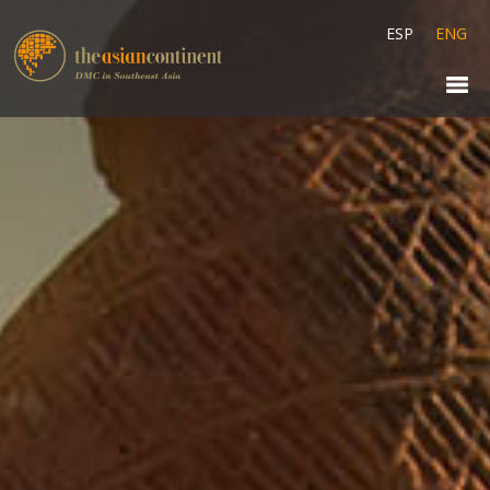
ESP
ENG