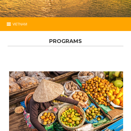
VIETNAM
Vietnam
PROGRAMS
Essential
Programs
Extensions
Hotels
Map
Contact