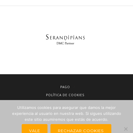
PAGO
POLÍTICA DE COOKIES
AVISO LEGAL
Utilizamos cookies para asegurar que damos la mejor
CONDICIONES DE VENTA
experiencia al usuario en nuestra web. Si sigues utilizando
este sitio asumiremos que estás de acuerdo.
POLÍTICA DE PRIVACIDAD
NEWSLETTER PARA AGENCIAS DE VIAJES
VALE
RECHAZAR COOKIES