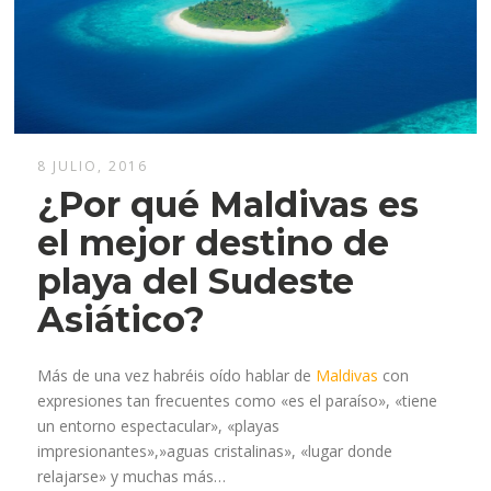
8 JULIO, 2016
¿Por qué Maldivas es
el mejor destino de
playa del Sudeste
Asiático?
Más de una vez habréis oído hablar de
Maldivas
con
expresiones tan frecuentes como «es el paraíso», «tiene
un entorno espectacular», «playas
impresionantes»,»aguas cristalinas», «lugar donde
relajarse» y muchas más…