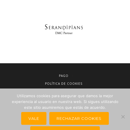
PAGO
POLÍTICA DE COOKIES
AVISO LEGAL
Utilizamos cookies para asegurar que damos la mejor
CONDICIONES DE VENTA
experiencia al usuario en nuestra web. Si sigues utilizando
este sitio asumiremos que estás de acuerdo.
POLÍTICA DE PRIVACIDAD
NEWSLETTER PARA AGENCIAS DE VIAJES
VALE
RECHAZAR COOKIES