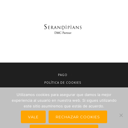
PAGO
POLÍTICA DE COOKIES
AVISO LEGAL
Utilizamos cookies para asegurar que damos la mejor
CONDICIONES DE VENTA
experiencia al usuario en nuestra web. Si sigues utilizando
POLÍTICA DE PRIVACIDAD
este sitio asumiremos que estás de acuerdo.
NEWSLETTER PARA AGENCIAS DE VIAJES
VALE
RECHAZAR COOKIES