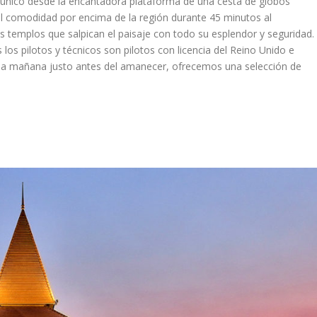
lo único desde la encantadora plataforma de una cesta de globos
al comodidad por encima de la región durante 45 minutos al
 templos que salpican el paisaje con todo su esplendor y seguridad.
 los pilotos y técnicos son pilotos con licencia del Reino Unido e
da mañana justo antes del amanecer, ofrecemos una selección de