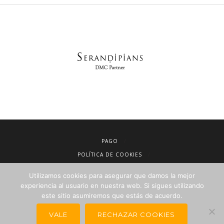
PAGO
POLÍTICA DE COOKIES
AVISO LEGAL
Utilizamos cookies para asegurar que damos la mejor
CONDICIONES DE VENTA
experiencia al usuario en nuestra web. Si sigues utilizando
este sitio asumiremos que estás de acuerdo.
POLÍTICA DE PRIVACIDAD
NEWSLETTER PARA AGENCIAS DE VIAJES
VALE
RECHAZAR COOKIES