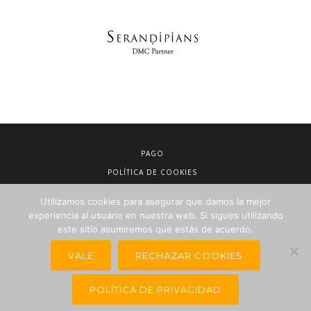
PAGO
POLÍTICA DE COOKIES
AVISO LEGAL
Utilizamos cookies para asegurar que damos la mejor
CONDICIONES DE VENTA
experiencia al usuario en nuestra web. Si sigues utilizando
POLÍTICA DE PRIVACIDAD
este sitio asumiremos que estás de acuerdo.
NEWSLETTER PARA AGENCIAS DE VIAJES
VALE
RECHAZAR COOKIES
POLÍTICA DE PRIVACIDAD