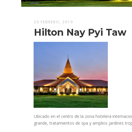
20 FEBRERO, 2019
Hilton Nay Pyi Taw
Ubicado en el centro de la zona hotelera internacion
grande, tratamientos de spa y amplios jardines tro