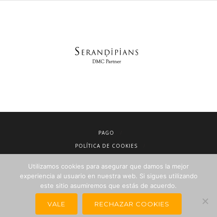
PAGO
POLÍTICA DE COOKIES
AVISO LEGAL
Utilizamos cookies para asegurar que damos la mejor
CONDICIONES DE VENTA
experiencia al usuario en nuestra web. Si sigues utilizando
POLÍTICA DE PRIVACIDAD
este sitio asumiremos que estás de acuerdo.
NEWSLETTER PARA AGENCIAS DE VIAJES
VALE
RECHAZAR COOKIES