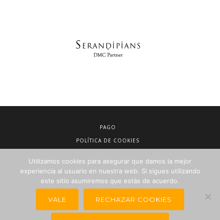
PAGO
POLÍTICA DE COOKIES
AVISO LEGAL
Utilizamos cookies para asegurar que damos la mejor
CONDICIONES DE VENTA
experiencia al usuario en nuestra web. Si sigues utilizando
este sitio asumiremos que estás de acuerdo.
POLÍTICA DE PRIVACIDAD
NEWSLETTER PARA AGENCIAS DE VIAJES
VALE
RECHAZAR COOKIES