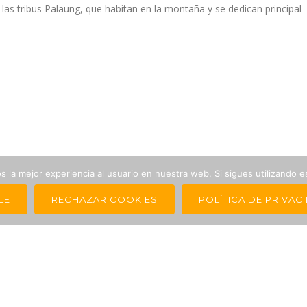
las tribus Palaung, que habitan en la montaña y se dedican principal
 la mejor experiencia al usuario en nuestra web. Si sigues utilizando 
LE
RECHAZAR COOKIES
POLÍTICA DE PRIVAC
AVISO LEGAL
CONDICIONES DE VENTA
POLÍTICA DE PRIVACIDAD