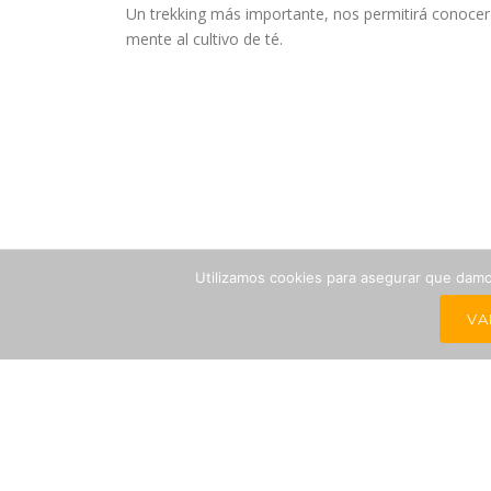
Un trekking más importante, nos permitirá conocer 
mente al cultivo de té.
Utilizamos cookies para asegurar que damos
VA
PAGO
POLÍTICA DE COOKIES